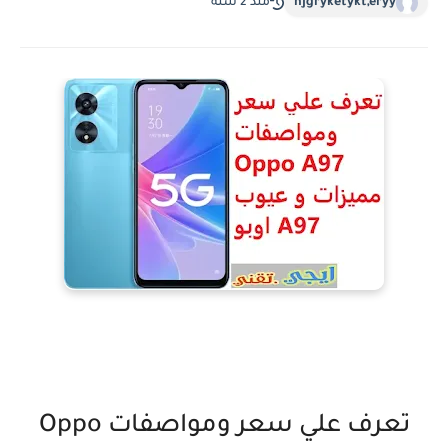
hjgryketykt,eryy
منذ 2 سنة
تعرف علي سعر ومواصفات Oppo