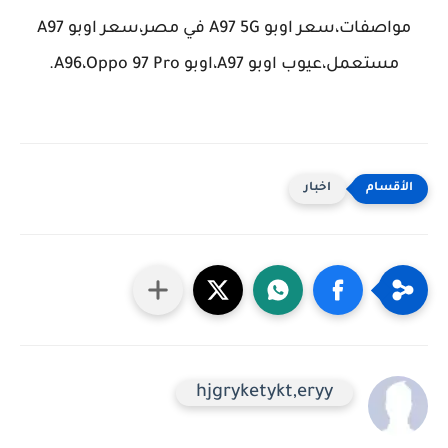
مواصفات،سعر اوبو A97 5G في مصر،سعر اوبو A97
مستعمل،عيوب اوبو A97،اوبو A96،Oppo 97 Pro.
اخبار
hjgryketykt,eryy