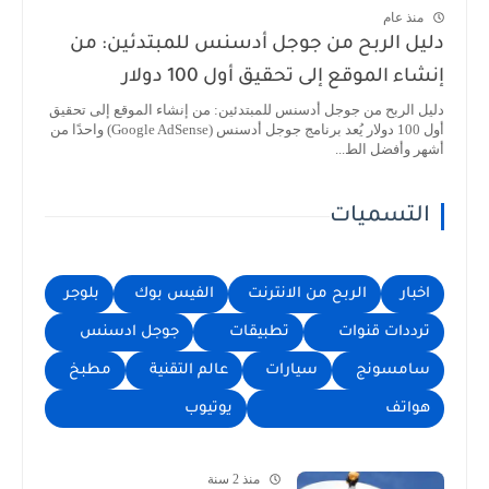
منذ عام
دليل الربح من جوجل أدسنس للمبتدئين: من
إنشاء الموقع إلى تحقيق أول 100 دولار
دليل الربح من جوجل أدسنس للمبتدئين: من إنشاء الموقع إلى تحقيق
أول 100 دولار يُعد برنامج جوجل أدسنس (Google AdSense) واحدًا من
أشهر وأفضل الط...
التسميات
اخبار
الربح من الانترنت
الفيس بوك
بلوجر
ترددات قنوات
تطبيقات
جوجل ادسنس
سامسونج
سيارات
عالم التقنية
مطبخ
هواتف
يوتيوب
منذ 2 سنة