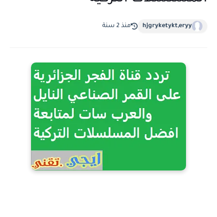
hjgryketykt,eryy
منذ 2 سنة