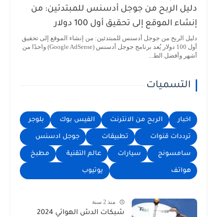
دليل الربح من جوجل أدسنس للمبتدئين: من
إنشاء الموقع إلى تحقيق أول 100 دولار
دليل الربح من جوجل أدسنس للمبتدئين: من إنشاء الموقع إلى تحقيق
أول 100 دولار يُعد برنامج جوجل أدسنس (Google AdSense) واحدًا من
أشهر وأفضل الط...
التسميات
اخبار
الربح من الانترنت
الفيس بوك
بلوجر
ترددات قنوات
تطبيقات
جوجل ادسنس
سامسونج
سيارات
عالم التقنية
مطبخ
هواتف
يوتيوب
منذ 2 سنة
شبكات الدش الهوائي 2024