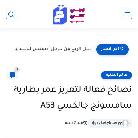
دليل الربح من جوجل أدسنس للمبتدئين: من إنشاء الموقع إلى...
📁 آخر الأخبار
0
عالم التقنية
نصائح فعالة لتعزيز عمر بطارية
سامسونج جالكسي A53
hjgryketykt,eryy
منذ 2 سنة