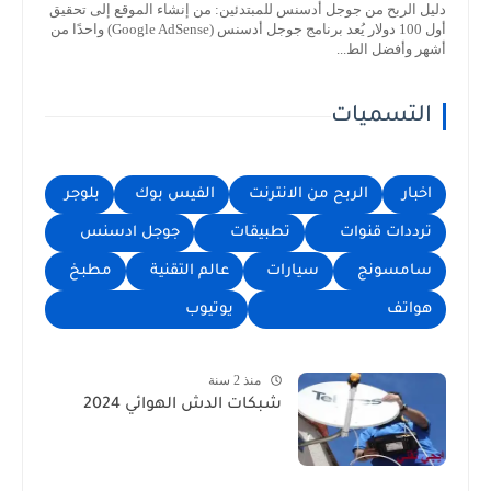
دليل الربح من جوجل أدسنس للمبتدئين: من إنشاء الموقع إلى تحقيق
أول 100 دولار يُعد برنامج جوجل أدسنس (Google AdSense) واحدًا من
أشهر وأفضل الط...
التسميات
اخبار
الربح من الانترنت
الفيس بوك
بلوجر
ترددات قنوات
تطبيقات
جوجل ادسنس
سامسونج
سيارات
عالم التقنية
مطبخ
هواتف
يوتيوب
منذ 2 سنة
شبكات الدش الهوائي 2024